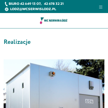
BIURO
42 649 13 07
,
42 678 32 21
LODZ@WCSERWISLODZ.PL
Realizacje